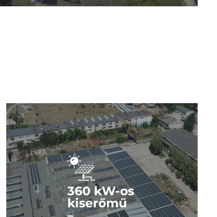
Nézze meg a képeket!
Kattintson és nézze meg fotóinkat az erőműről!
360 kW-os
kiserőmű
–