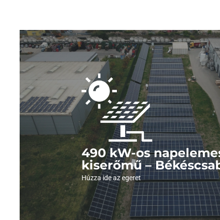
Nézze meg a képe
Kattintson és nézze meg fotóinkat az 
490 kW-os napeleme
Megnézem a képeket
kiserőmű – Békéscsa
Húzza ide az egeret