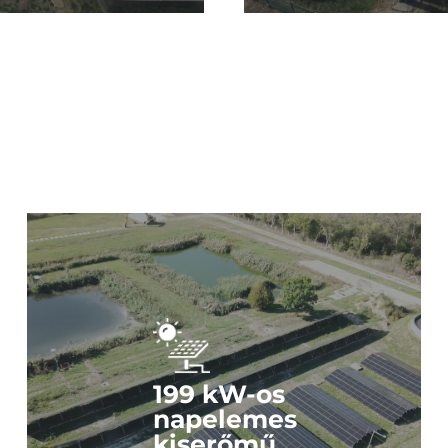
Nézze meg a képeket!
Kattintson és nézze meg fotóinkat az erőműről!
199 kW-os
napelemes
kiserőmű