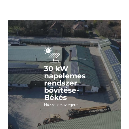
Nézze meg a
képeinket !
30 kW
Kattintson és nézze meg , milyen szép látvány
napelemes
felülről egy ilyen erőmű.
rendszer
bővítése-
Békés
Megnézem a képeket
Húzza ide az egeret