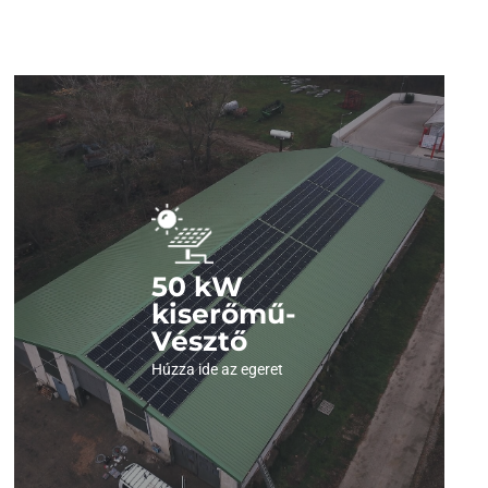
Nézze meg a
képeinket !
Kattintson és nézze meg , milyen szép látvány
50 kW
felülről egy ilyen erőmű.
kiserőmű-
Vésztő
Húzza ide az egeret
Megnézem a képeket