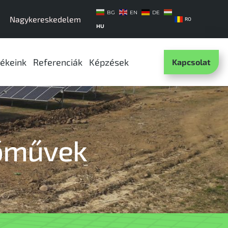
BG
EN
DE
Nagykereskedelem
RO
HU
ékeink
Referenciák
Képzések
Kapcsolat
őművek