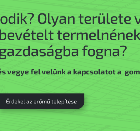
dik? Olyan területe v
evételt termelnének,
gazdaságba fogna?
s vegye fel velünk a kapcsolatot a gom
Érdekel az erőmű telepítése