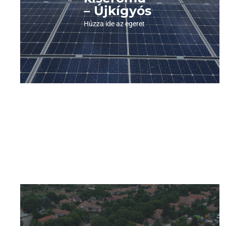
– Újkígyós
Megnézem a képeket
Húzza ide az egeret