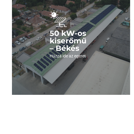
Nézze meg a képeket!
Kattintson és nézze meg fotóinkat az erőműről!
50 kW-os
kiserőmű
– Békés
Megnézem a képeket
Húzza ide az egeret