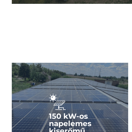
Nézze meg a képeket!
Kattintson és nézze meg fotóinkat az erőműről!
150 kW-os
napelemes
kiserőmű