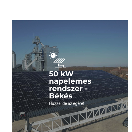
Nézze meg a
képeinket !
Kattintson és nézze meg , milyen szép látvány
50 kW
napelemes
felülről egy ilyen erőmű.
rendszer -
Békés
Megnézem a képeket
Húzza ide az egeret