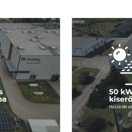
ket!
Néz
erőműről!
Kattints
s
50 kW
ba
kiser
Húzza ide az