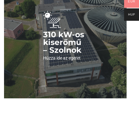
EUR
Nézze meg a videót!
HUF
Kattintson és nézze meg , milyen szép látvány
310 kW-os
felülről egy ilyen erőmű.
kiserőmű
– Szolnok
Megnézem a videót
Húzza ide az egeret