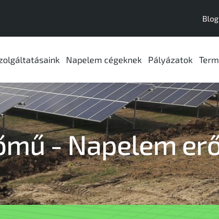
Blog
zolgáltatásaink
Napelem cégeknek
Pályázatok
Term
őmű - Napelem er