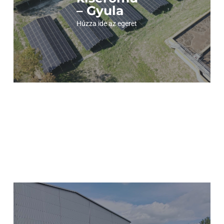
– Gyula
Megnézem a képeket
Húzza ide az egeret