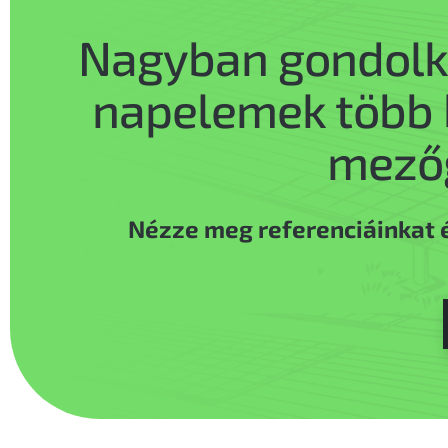
Nagyban gondolko
napelemek több b
mező
Nézze meg referenciáinkat é