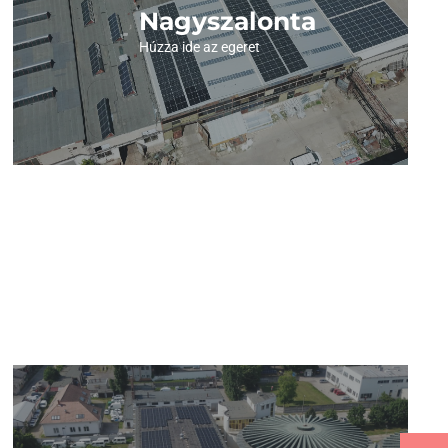
Nagyszalonta
Megnézem a képeket
Húzza ide az egeret