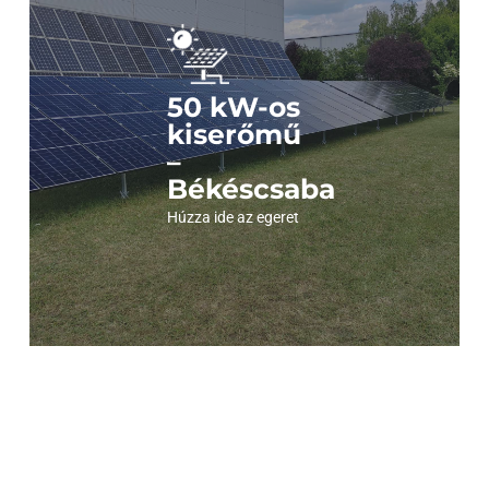
Nézze meg a képeket!
Kattintson és nézze meg fotóinkat az erőműről!
50 kW-os
kiserőmű
–
Békéscsaba
Megnézem a képeket
Húzza ide az egeret