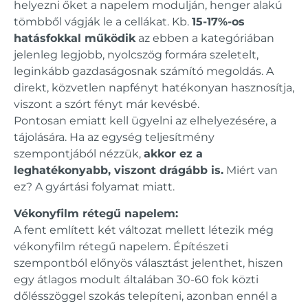
helyezni őket a napelem modulján, henger alakú
tömbből vágják le a cellákat. Kb.
15-17%-os
hatásfokkal működik
az ebben a kategóriában
jelenleg legjobb, nyolcszög formára szeletelt,
leginkább gazdaságosnak számító megoldás. A
direkt, közvetlen napfényt hatékonyan hasznosítja,
viszont a szórt fényt már kevésbé.
Pontosan emiatt kell ügyelni az elhelyezésére, a
tájolására. Ha az egység teljesítmény
szempontjából nézzük,
akkor ez a
leghatékonyabb, viszont drágább is.
Miért van
ez? A gyártási folyamat miatt.
Vékonyfilm rétegű napelem:
A fent említett két változat mellett létezik még
vékonyfilm rétegű napelem. Építészeti
szempontból előnyös választást jelenthet, hiszen
egy átlagos modult általában 30-60 fok közti
dőlésszöggel szokás telepíteni, azonban ennél a