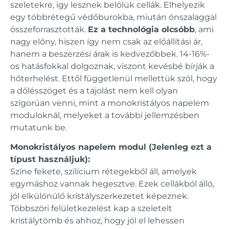
szeletekre, így lesznek belőlük cellák. Elhelyezik
egy többrétegű védőburokba, miután ónszalaggal
összeforrasztották.
Ez a technológia olcsóbb
, ami
nagy előny, hiszen így nem csak az előállítási ár,
hanem a beszerzési árak is kedvezőbbek. 14-16%-
os hatásfokkal dolgoznak, viszont kevésbé bírják a
hőterhelést. Ettől függetlenül mellettük szól, hogy
a dőlésszöget és a tájolást nem kell olyan
szigorúan venni, mint a monokristályos napelem
moduloknál, melyeket a további jellemzésben
mutatunk be.
Monokristályos napelem modul (Jelenleg ezt a
típust használjuk):
Színe fekete, szilícium rétegekből áll, amelyek
egymáshoz vannak hegesztve. Ezek cellákból álló,
jól elkülönülő kristályszerkezetet képeznek.
Többszöri felületkezelést kap a szeletelt
kristálytömb és ahhoz, hogy jól el lehessen