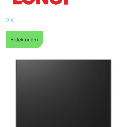
0
€
Érdeklődöm