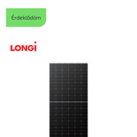
Érdeklődöm