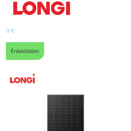
0
€
Érdeklődöm