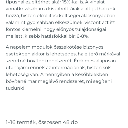
típusnál ez eltérhet akár 15%-kal is. A kínálat
vonatkozásában a kiszabott árak alatt juthatunk
hozzá, hiszen előállítási költségei alacsonyabban,
valamint gyorsabban elkészülnek, viszont azt itt
fontos kiemelni, hogy előnyös tulajdonságai
mellett, kisebb hatásfokkal bír: 6-8%.
A napelem modulok összekötése bizonyos
esetekben akkor is lehetséges, ha eltérő márkával
szeretné bővíteni rendszerét. Érdemes alaposan
utánajárni ennek az információnak, hiszen sok
lehetőség van. Amennyiben a későbbiekben
bővítené már meglévő rendszerét, mi segíteni
tudunk!
1–16 termék, összesen 48 db