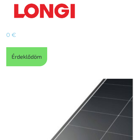
0
€
Érdeklődöm