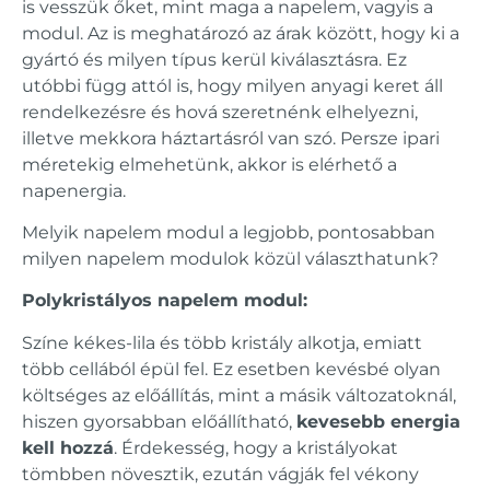
is vesszük őket, mint maga a napelem, vagyis a
modul. Az is meghatározó az árak között, hogy ki a
gyártó és milyen típus kerül kiválasztásra. Ez
utóbbi függ attól is, hogy milyen anyagi keret áll
rendelkezésre és hová szeretnénk elhelyezni,
illetve mekkora háztartásról van szó. Persze ipari
méretekig elmehetünk, akkor is elérhető a
napenergia.
Melyik napelem modul a legjobb, pontosabban
milyen napelem modulok közül választhatunk?
Polykristályos napelem modul:
Színe kékes-lila és több kristály alkotja, emiatt
több cellából épül fel. Ez esetben kevésbé olyan
költséges az előállítás, mint a másik változatoknál,
hiszen gyorsabban előállítható,
kevesebb energia
kell hozzá
. Érdekesség, hogy a kristályokat
tömbben növesztik, ezután vágják fel vékony