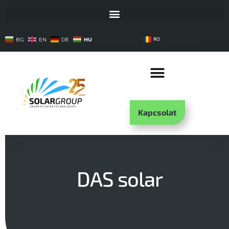
HU
BG
EN
DE
RO
Kapcsolat
DAS solar