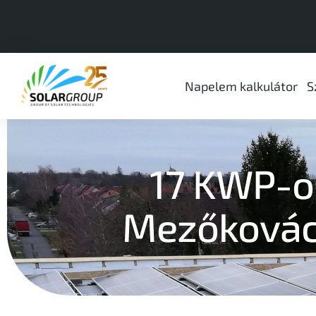
Napelem kalkulátor
S
17 KWP-o
Mezőkovác