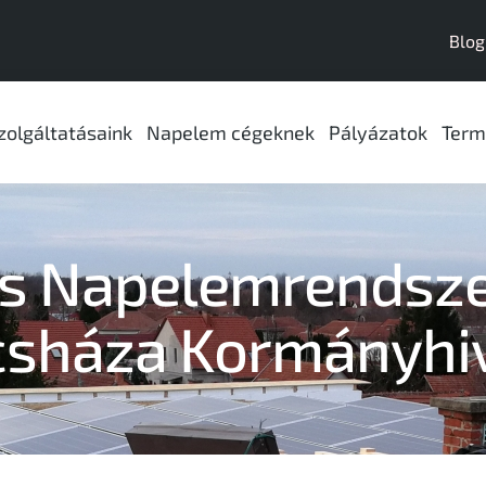
Blog
zolgáltatásaink
Napelem cégeknek
Pályázatok
Term
s Napelemrendsze
sháza Kormányhiv