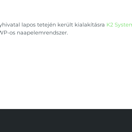
vatal lapos tetején került kialakításra
K2 System
WP-os naapelemrendszer.