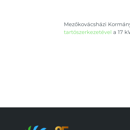
Mezőkovácsházi Kormányhi
tartószerkezetével
a 17 k