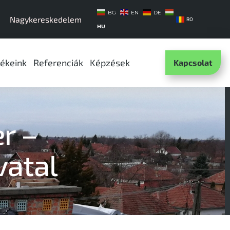
BG
EN
DE
Nagykereskedelem
RO
HU
ékeink
Referenciák
Képzések
Kapcsolat
r –
atal