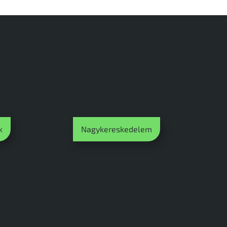
k
Nagykereskedelem