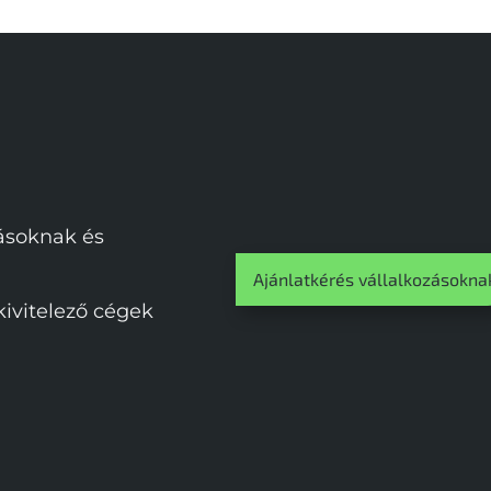
zásoknak és
Ajánlatkérés vállalkozásokna
vitelező cégek