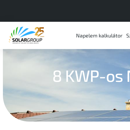
Napelem kalkulátor
S
8 KWP-os 