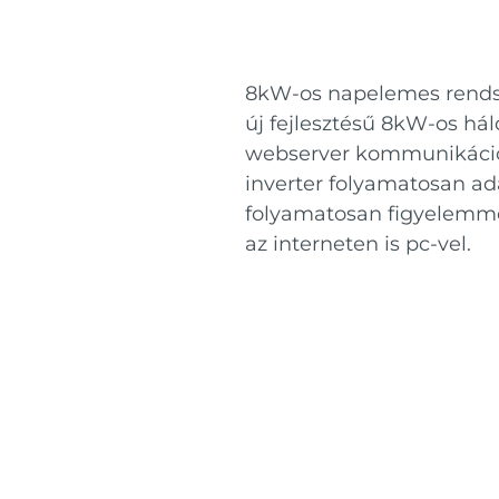
8kW-os napelemes rendsze
új fejlesztésű 8kW-os hál
webserver kommunikációs 
inverter folyamatosan ad
folyamatosan figyelemmel
az interneten is pc-vel.