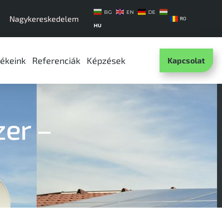
BG
EN
DE
Nagykereskedelem
RO
HU
ékeink
Referenciák
Képzések
Kapcsolat
er –