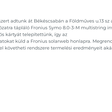
rt adtunk át Békéscsabán a Földműves u.13 sz al
ózatra tápláló Fronius Symo 8.0-3-M multistring i
kártyát telepítettünk, így az
atokat küld a Fronius solarweb honlapra. Megrend
 követheti rendszere termelési eredményeit akár o