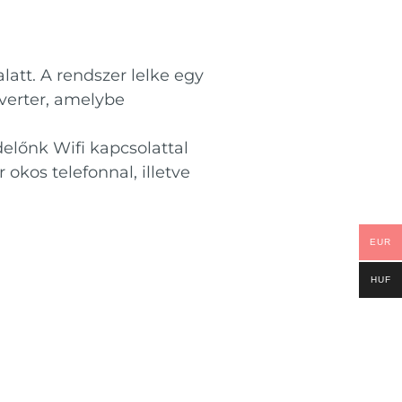
att. A rendszer lelke egy
nverter, amelybe
előnk Wifi kapcsolattal
kos telefonnal, illetve
EUR
HUF