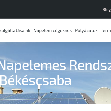
Blog
zolgáltatásaink
Napelem cégeknek
Pályázatok
Term
Napelemes Rendsz
Békéscsaba