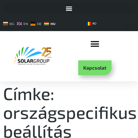
HU
BG
EN
DE
RO
Kapcsolat
Címke:
országspecifikus
beállítás