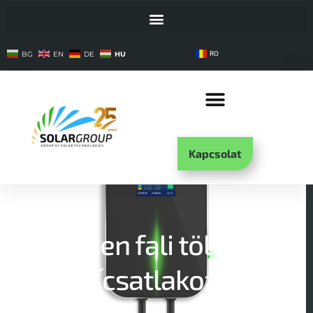
HU
BG
EN
DE
RO
Kapcsolat
Besen fali töltő 22
kW (csatlakozóval)