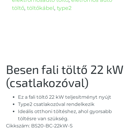
elektromosautó töltő
,
eletromos autó
töltő
,
töltőkábel
,
type2
Besen fali töltő 22 kW
(csatlakozóval)
Ez a fali töltő 22 kW teljesítményt nyújt
Type2 csatlakozóval rendelkezik
Ideális otthoni töltéshez, ahol gyorsabb
töltésre van szükség.
Cikkszám: BS20-BC-22kW-S