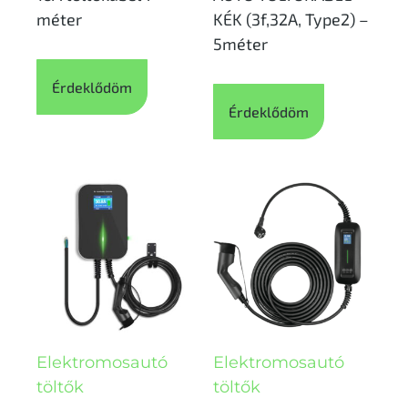
méter
KÉK (3f,32A, Type2) –
5méter
Érdeklődöm
Érdeklődöm
Elektromosautó
Elektromosautó
töltők
töltők