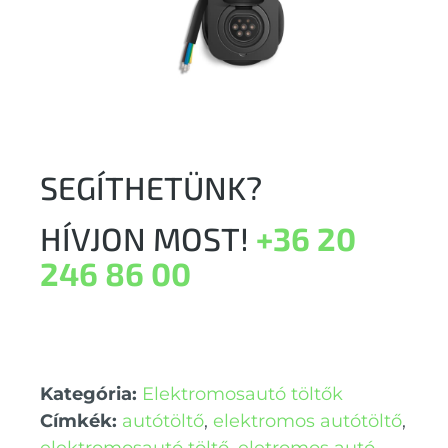
SEGÍTHETÜNK?
HÍVJON MOST!
+36 20
246 86 00
Kategória:
Elektromosautó töltők
Címkék:
autótöltő
,
elektromos autótöltő
,