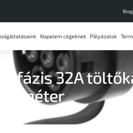
Blog
zolgáltatásaink
Napelem cégeknek
Pályázatok
Term
1 fázis 32A töltők
méter