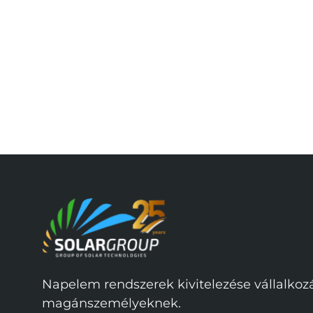
Napelem rendszerek kivitelezése vállalko
magánszemélyeknek.