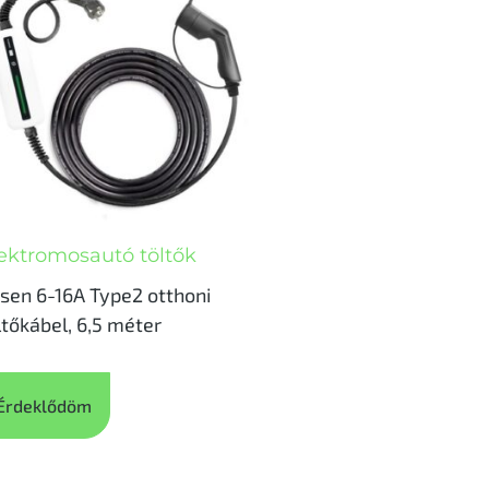
ektromosautó töltők
sen 6-16A Type2 otthoni
ltőkábel, 6,5 méter
Érdeklődöm