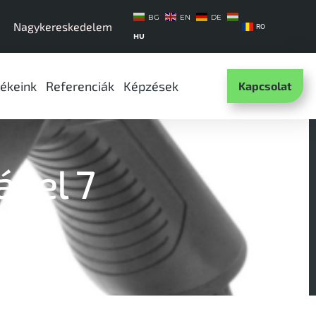
BG
EN
DE
Nagykereskedelem
RO
HU
ékeink
Referenciák
Képzések
Kapcsolat
ábel 7