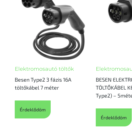
Elektromosautó töltők
Elektromosau
Besen Type2 3 fázis 16A
BESEN ELEKT
töltőkábel 7 méter
TÖLTŐKÁBEL KÉ
Type2) – 5mét
Érdeklődöm
Érdeklődöm