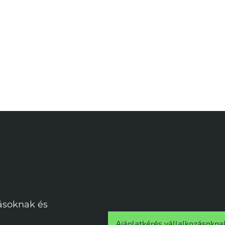
zásoknak és
Ajánlatkérés vállalkozásokna