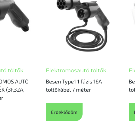
tó töltők
Elektromosautó töltők
El
ROMOS AUTÓ
Besen Type1 1 fázis 16A
Be
K (3f,32A,
töltőkábel 7 méter
tö
er
Érdeklődöm