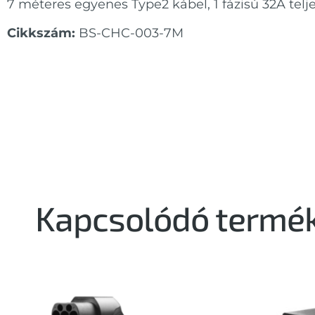
7 méteres egyenes Type2 kábel, 1 fázisú 32A telje
Cikkszám:
BS-CHC-003-7M
Kapcsolódó termé