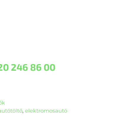
20 246 86 00
ők
autótöltő
,
elektromosautó