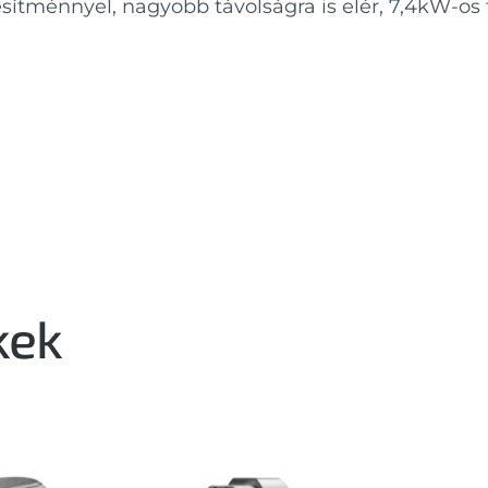
sítménnyel, nagyobb távolságra is elér, 7,4kW-os t
kek