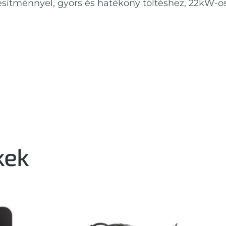
esítménnyel, gyors és hatékony töltéshez, 22kW-os 
kek