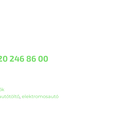
20 246 86 00
ők
autótöltő
,
elektromosautó