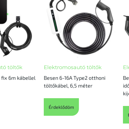
tó töltők
Elektromosautó töltők
El
 fix 6m kábellel
Besen 6-16A Type2 otthoni
Be
töltőkábel, 6,5 méter
id
ki
Érdeklődöm