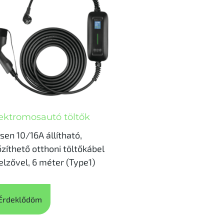
ektromosautó töltők
sen 10/16A állítható,
őzíthető otthoni töltőkábel
jelzővel, 6 méter (Type1)
Érdeklődöm