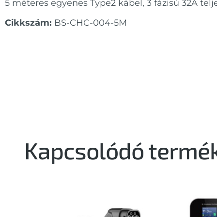
5 méteres egyenes Type2 kábel, 3 fázisú 32A telj
Cikkszám:
BS-CHC-004-5M
Kapcsolódó termé