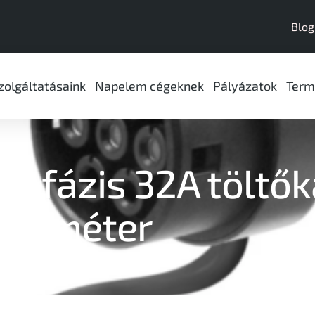
Blog
zolgáltatásaink
Napelem cégeknek
Pályázatok
Term
3 fázis 32A töltők
méter