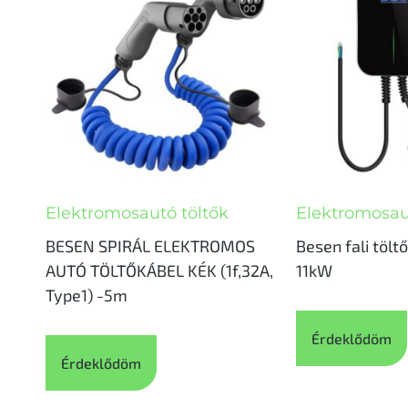
Elektromosautó töltők
Elektromosau
BESEN SPIRÁL ELEKTROMOS
Besen fali töltő
AUTÓ TÖLTŐKÁBEL KÉK (1f,32A,
11kW
Type1) -5m
Érdeklődöm
Érdeklődöm