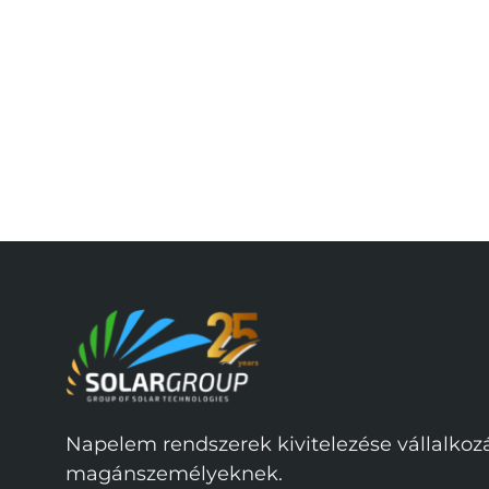
Napelem rendszerek kivitelezése vállalko
magánszemélyeknek.