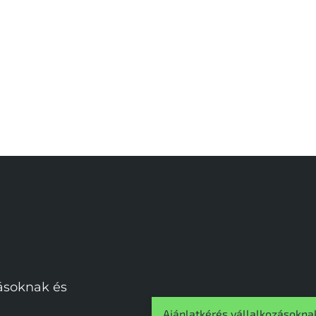
zásoknak és
Ajánlatkérés vállalkozásokna