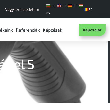
BG
EN
DE
Nagykereskedelem
RO
HU
ékeink
Referenciák
Képzések
Kapcsolat
ábel 5