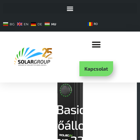
HU
BG
EN
DE
RO
Kapcsolat
Rolec BasicCharge
töltőállomás