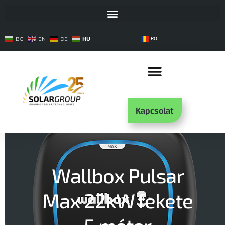
HU
BG
EN
DE
RO
Kapcsolat
Wallbox Pulsar
Max 22kW fekete