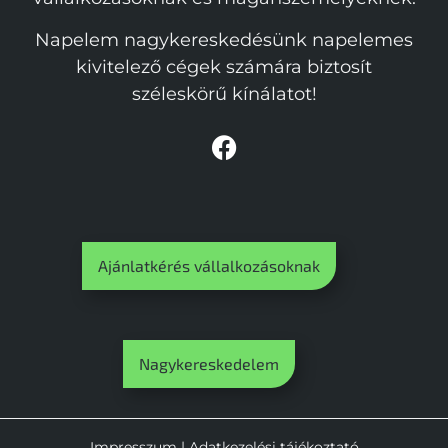
Napelem nagykereskedésünk napelemes
kivitelező cégek számára biztosít
széleskörű kínálatot!
Ajánlatkérés vállalkozásoknak
Nagykereskedelem
Impresszum
|
Adatkezelési tájékoztató