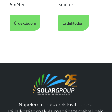
5méter
5méter
Érdeklődöm
Érdeklődöm
Napelem rendszerek kivitelezése
vállalkozásoknak és magánszemélyeknek.