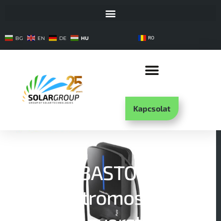
HU
BG
EN
DE
RO
Kapcsolat
WEBASTO Next
Elektromos autó