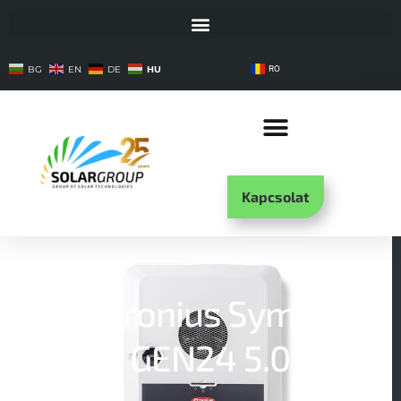
HU
BG
EN
DE
RO
Kapcsolat
Fronius Symo
GEN24 5.0