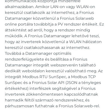
kommunikációs központja mindenféle
alkalmazásban. Amikor LAN-on vagy WLAN-on
keresztül csatlakozik az internethez, a Fronius
Datamanager közvetlenül a Fronius Solar.web
online portálra továbbítja a PV rendszer értékeit. Ez
áttekintést ad arról, hogy a rendszer mindig
működik. A Fronius Datamanager lehetővé teszi,
hogy az inverterek közvetlenül a WLAN hálózaton
keresztül csatlakozhassanak az internethez.
Továbbá a Datamanager optimális
rendszerfelügyelete és beállítása a Fronius
Datamanager integrált webszerverén található
dedikált weboldalon keresztül valósítható meg. Az
integrált Modbus RTU SunSpec, a Modbus TCP
SunSpec és a Fronius Solar API (JSON a tényleges
értékekhez) interfészek segítségével a Fronius
inverterek zökkenőmentesen kapcsolódhatnak
harmadik féltől származó rendszerekhez, és
párhuzamosan futhatnak a Fronius Solar.web-rel.