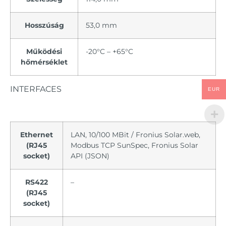
Hosszúság
53,0 mm
Működési
-20°C – +65°C
hőmérséklet
INTERFACES
EUR
Ethernet
LAN, 10/100 MBit / Fronius Solar.web,
(RJ45
Modbus TCP SunSpec, Fronius Solar
socket)
API (JSON)
RS422
–
(RJ45
socket)