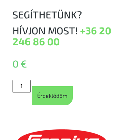
SEGÍTHETÜNK?
HÍVJON MOST!
+36 20
246 86 00
0
€
Érdeklődöm