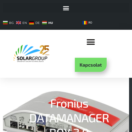
HU
BG
EN
DE
RO
Kapcsolat
Fronius
DATAMANAGER