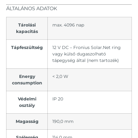
ÁLTALÁNOS ADATOK
Tárolási
max. 4096 nap
kapacitás
Tápfeszültség
12 V DC – Fronius Solar.Net ring
vagy külső dugaszolható
tápegység által (nem tartozék)
Energy
< 2,0 W
consumption
Védelmi
IP 20
osztály
Magasság
190,0 mm
Szélesség
114,0 mm