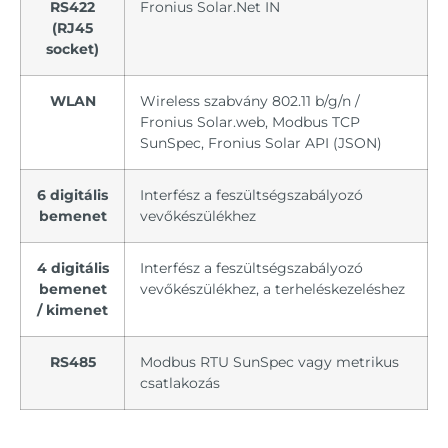
RS422
Fronius Solar.Net IN
(RJ45
socket)
WLAN
Wireless szabvány 802.11 b/g/n /
Fronius Solar.web, Modbus TCP
SunSpec, Fronius Solar API (JSON)
6 digitális
Interfész a feszültségszabályozó
bemenet
vevőkészülékhez
4 digitális
Interfész a feszültségszabályozó
bemenet
vevőkészülékhez, a terheléskezeléshez
/ kimenet
RS485
Modbus RTU SunSpec vagy metrikus
csatlakozás