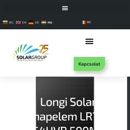
HU
BG
EN
DE
RO
Kapcsolat
Longi Solar
napelem LR7-