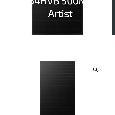
54HVB 500M-
Artist