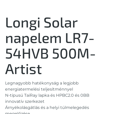
Longi Solar
napelem LR7-
54HVB 500M-
Artist
Legnagyobb hatékonyság a legjobb
energiatermelési teljesítménnyel
N-típusú TaiRay lapka és HPBC2.0 és 0BB
innovatív szerkezet
Árnyékolásgátlás és a helyi túlmelegedés
megelőzése