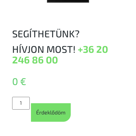
SEGÍTHETÜNK?
HÍVJON MOST!
+36 20
246 86 00
0
€
Érdeklődöm