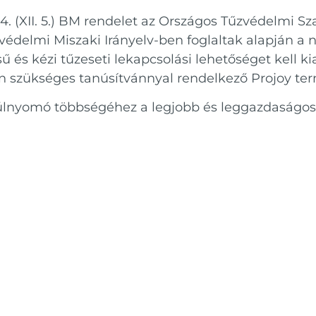
. (XII. 5.) BM rendelet az Országos Tűzvédelmi Sza
védelmi Miszaki Irányelv-ben foglaltak alapján 
s kézi tűzeseti lekapcsolási lehetőséget kell kial
den szükséges tanúsítvánnyal rendelkező Projoy te
túlnyomó többségéhez a legjobb és leggazdaságos