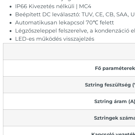
IP66 Kivezetés nélküli | MC4
Beépített DC leválasztó: TUV, CE, CB, SAA, 
Automatikusan lekapcsol 70℃ felett
Légzőszeleppel felszerelve, a kondenzáció e
LED-es működés visszajelzés
Fő paraméterek
Sztring feszültség (
Sztring áram (A)
Sztringek száma
Kapcsoló vezeték