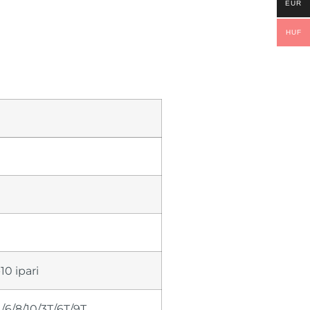
EUR
HUF
-10 ipari
/6/8/10/3T/6T/9T