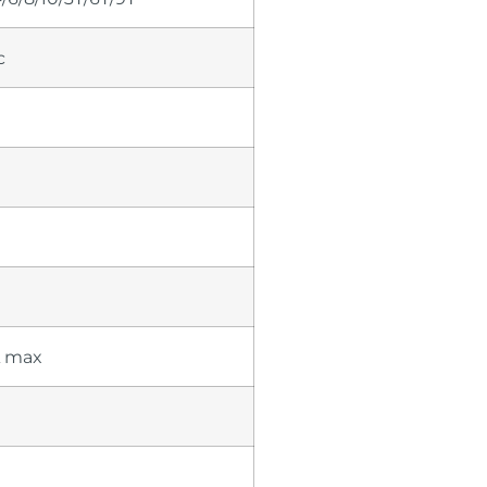
c
A max