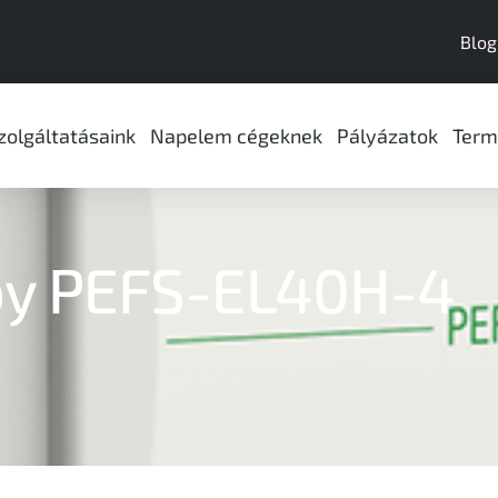
Blog
zolgáltatásaink
Napelem cégeknek
Pályázatok
Term
oy PEFS-EL40H-4