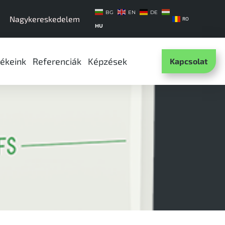
BG
EN
DE
Nagykereskedelem
RO
HU
ékeink
Referenciák
Képzések
Kapcsolat