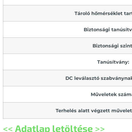
Tároló hőmérséklet ta
Biztonsági tanúsít
Biztonsági szint
Tanúsítvány:
DC leválasztó szabványnak
Műveletek szám
Terhelés alatt végzett művele
<<
Adatlap letöltése
>>