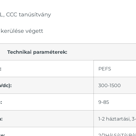
UL, CCC tanúsítvány
lkerülése végett
Technikai paraméterek:
:
PEFS
Vdc):
300-1500
:
9-85
:
1-2 háztartási, 3
e:
2/2H/4S/4T/4B/4