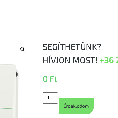
SEGÍTHETÜNK?
HÍVJON MOST!
+36 
0
Ft
Érdeklődöm