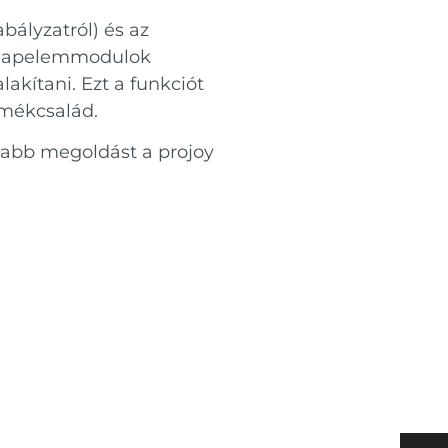
bályzatról) és az
a napelemmodulok
akítani. Ezt a funkciót
rmékcsalád.
abb megoldást a projoy