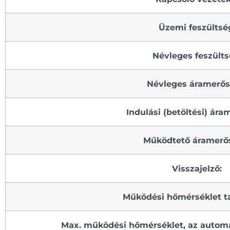
Üzemi feszültsé
Névleges feszülts
Névleges áramerős
Indulási (betöltési) ára
Működtető áramerő
Visszajelző:
Működési hőmérséklet t
Max. működési hőmérséklet, az automat