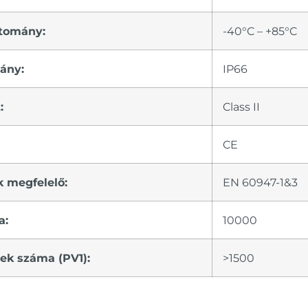
rtomány:
-40°C – +85°C
vány:
IP66
:
Class II
CE
 megfelelő:
EN 60947-1&3
a:
10000
tek száma (PV1):
>1500