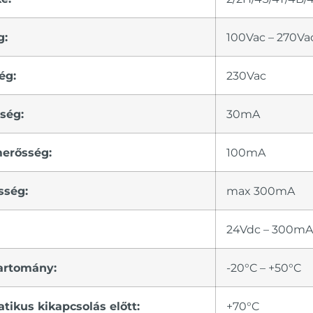
g:
100Vac – 270Va
ég:
230Vac
ség:
30mA
merősség:
100mA
sség:
max 300mA
24Vdc – 300m
artomány:
-20°C – +50°C
ikus kikapcsolás előtt:
+70°C