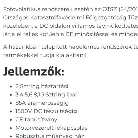
Fotovolatikus rendszerek esetén az OTSZ (54/2014
Országos Katasztrófavédelmi Főigazgatóság Tűz
közelében, a DC oldalon villamos távműködtetésű é
látja el teljes körűen a CE minősítéssel és min
A hazánkban telepített napelemes rendszerek 
termékekkel tudja kialakítani!
Jellemzők:
2 Sztring háztartási
3,4,5,6,8,10 Sztring ipari
85A áramerősségig
1500V DC feszültségig
CE tanúsítvány
Motorvezérelt lekapcsolás
Robusztus műanyag ház