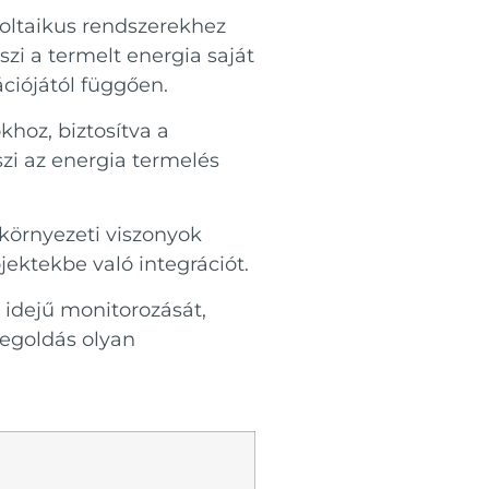
voltaikus rendszerekhez
szi a termelt energia saját
ációjától függően.
hoz, biztosítva a
zi az energia termelés
 környezeti viszonyok
jektekbe való integrációt.
s idejű monitorozását,
megoldás olyan