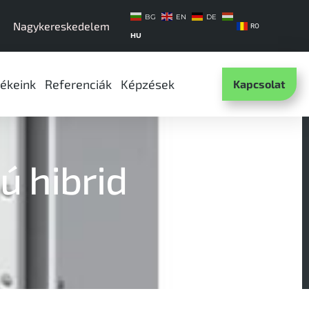
BG
EN
DE
Nagykereskedelem
RO
HU
ékeink
Referenciák
Képzések
Kapcsolat
 hibrid