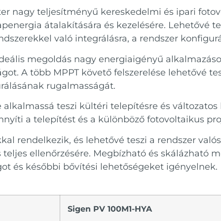
ter nagy teljesítményű kereskedelmi és ipari foto
apenergia átalakítására és kezelésére. Lehetővé te
endszerekkel való integrálásra, a rendszer konfigur
ideális megoldás nagy energiaigényű alkalmazások
ot. A több MPPT követő felszerelése lehetővé tes
gurálásának rugalmasságát.
alkalmassá teszi kültéri telepítésre és változatos
yíti a telepítést és a különböző fotovoltaikus pro
kkal rendelkezik, és lehetővé teszi a rendszer való
s teljes ellenőrzésére. Megbízható és skálázható 
ot és későbbi bővítési lehetőségeket igényelnek.
Sigen PV 100M1-HYA