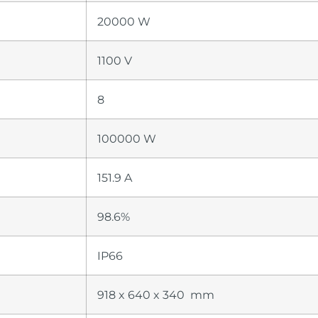
20000 W
1100 V
8
100000 W
151.9 A
98.6%
IP66
918 x 640 x 340 mm