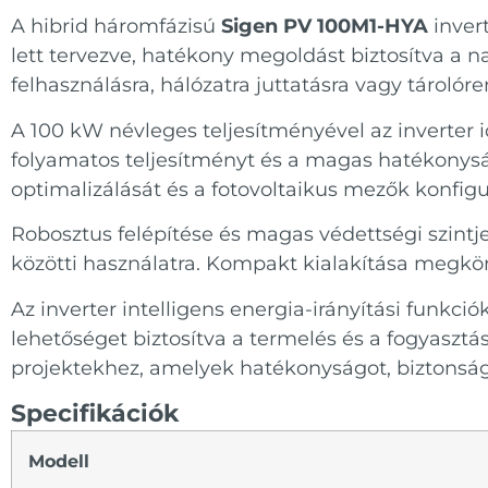
A hibrid háromfázisú
Sigen PV 100M1-HYA
inver
lett tervezve, hatékony megoldást biztosítva a n
felhasználásra, hálózatra juttatásra vagy tárolór
A 100 kW névleges teljesítményével az inverter 
folyamatos teljesítményt és a magas hatékonyság
optimalizálását és a fotovoltaikus mezők konfi
Robosztus felépítése és magas védettségi szintje 
közötti használatra. Kompakt kialakítása megkönn
Az inverter intelligens energia-irányítási funkció
lehetőséget biztosítva a termelés és a fogyasztá
projektekhez, amelyek hatékonyságot, biztonság
Specifikációk
Modell