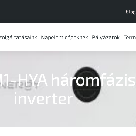
Blog
zolgáltatásaink
Napelem cégeknek
Pályázatok
Term
1-HYA háromfázisú
inverter