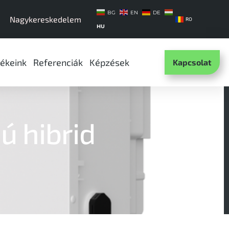
BG
EN
DE
Nagykereskedelem
RO
HU
ékeink
Referenciák
Képzések
Kapcsolat
ú hibrid