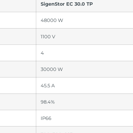
SigenStor EC 30.0 ТР
48000 W
1100 V
4
30000 W
45.5 A
98.4%
IP66