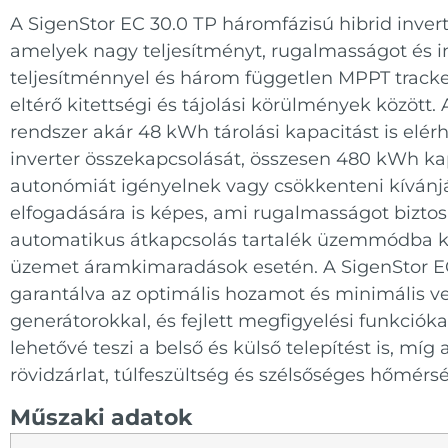
A SigenStor EC 30.0 ТР háromfázisú hibrid invert
amelyek nagy teljesítményt, rugalmasságot és 
teljesítménnyel és három független MPPT tracker
eltérő kitettségi és tájolási körülmények között
rendszer akár 48 kWh tárolási kapacitást is elé
inverter összekapcsolását, összesen 480 kWh kap
autonómiát igényelnek vagy csökkenteni kívánják
elfogadására is képes, ami rugalmasságot bizto
automatikus átkapcsolás tartalék üzemmódba ke
üzemet áramkimaradások esetén. A SigenStor E
garantálva az optimális hozamot és minimális ve
generátorokkal, és fejlett megfigyelési funkciók
lehetővé teszi a belső és külső telepítést is, mí
rövidzárlat, túlfeszültség és szélsőséges hőmérsé
Műszaki adatok