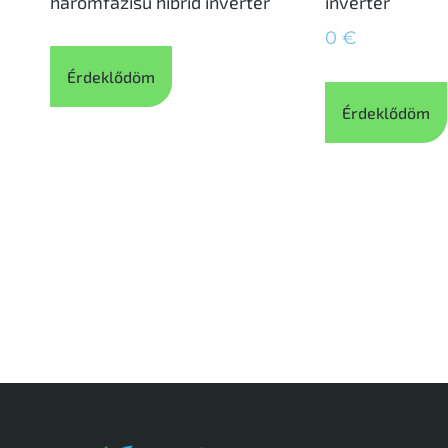
háromfázisú hibrid inverter
inverter
0
€
Érdeklődöm
Érdeklődöm