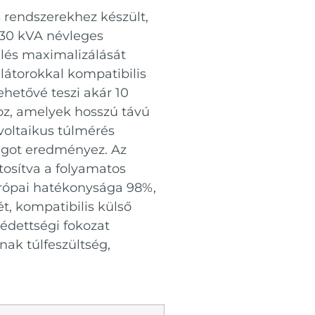
s rendszerekhez készült,
 30 kVA névleges
elés maximalizálását
látorokkal kompatibilis
ehetővé teszi akár 10
hoz, amelyek hosszú távú
voltaikus túlmérés
ágot eredményez. Az
osítva a folyamatos
rópai hatékonysága 98%,
t, kompatibilis külső
védettségi fokozat
nak túlfeszültség,