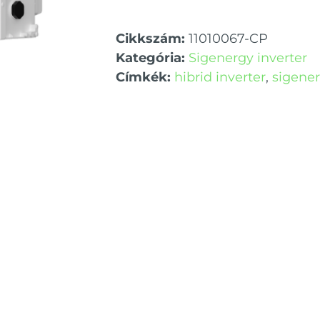
Cikkszám:
11010067-CP
Kategória:
Sigenergy inverter
Címkék:
hibrid inverter
,
sigene