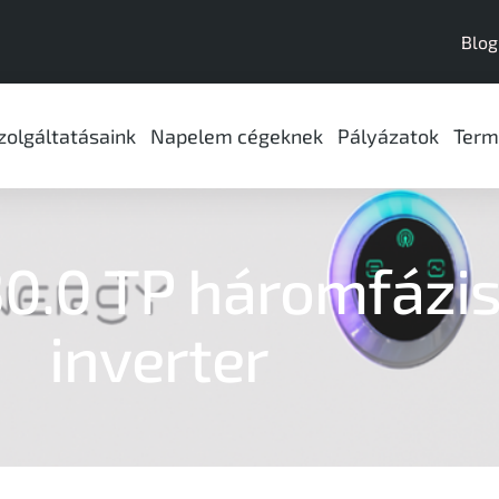
Blog
zolgáltatásaink
Napelem cégeknek
Pályázatok
Term
30.0 ТР háromfázis
inverter