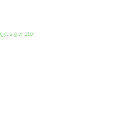
rgy
,
sigenstor