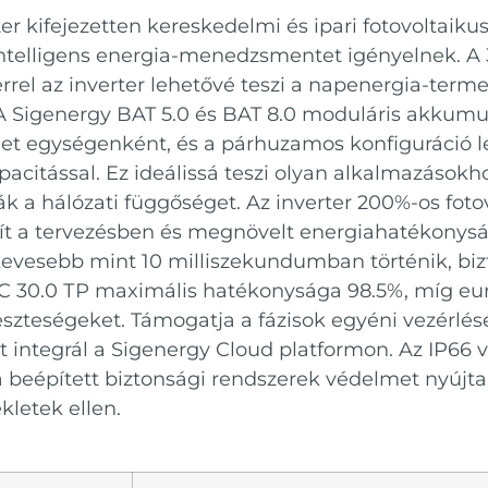
er kifejezetten kereskedelmi és ipari fotovoltaiku
intelligens energia-menedzsmentet igényelnek. A
rel az inverter lehetővé teszi a napenergia-term
. A Sigenergy BAT 5.0 és BAT 8.0 moduláris akkumu
rhet egységenként, és a párhuzamos konfiguráció l
acitással. Ez ideálissá teszi olyan alkalmazások
 a hálózati függőséget. Az inverter 200%-os foto
sít a tervezésben és megnövelt energiahatékonys
vesebb mint 10 milliszekundumban történik, bizt
C 30.0 ТР maximális hatékonysága 98.5%, míg eu
szteségeket. Támogatja a fázisok egyéni vezérlésé
at integrál a Sigenergy Cloud platformon. Az IP66 
g a beépített biztonsági rendszerek védelmet nyújta
kletek ellen.