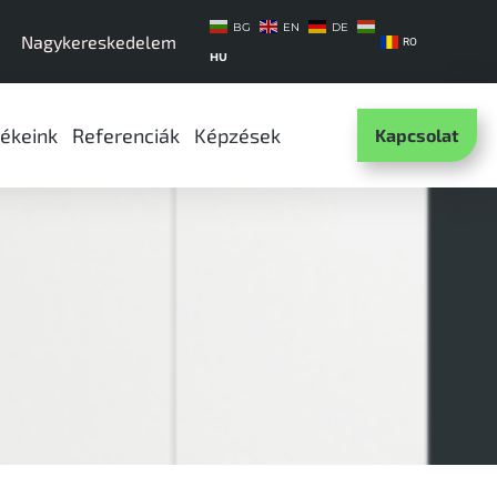
BG
EN
DE
Nagykereskedelem
RO
HU
ékeink
Referenciák
Képzések
Kapcsolat