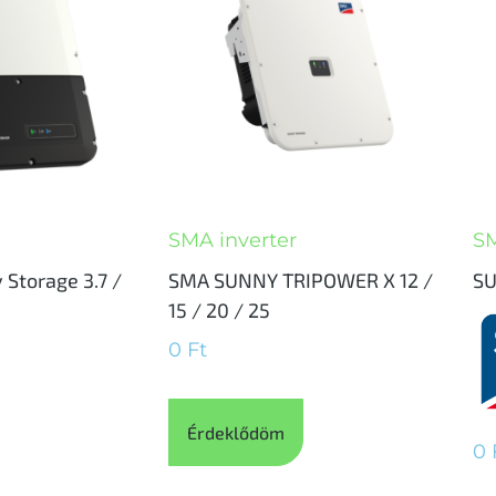
SMA inverter
SM
Storage 3.7 /
SMA SUNNY TRIPOWER X 12 /
SU
15 / 20 / 25
0
Ft
Érdeklődöm
0