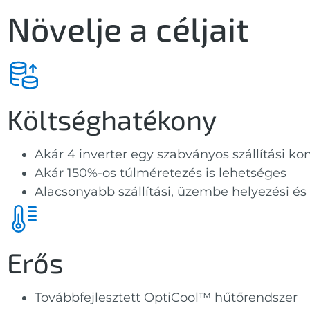
Növelje a céljait
Költséghatékony
Akár 4 inverter egy szabványos szállítási k
Akár 150%-os túlméretezés is lehetséges
Alacsonyabb szállítási, üzembe helyezési és
Erős
Továbbfejlesztett OptiCool™ hűtőrendszer