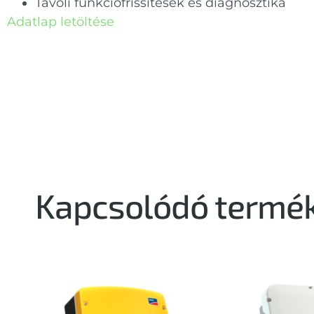
Távoli funkciófrissítések és diagnosztika
Adatlap letöltése
Kapcsolódó termé