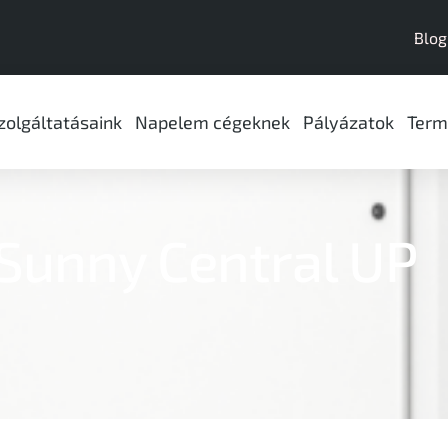
Blog
zolgáltatásaink
Napelem cégeknek
Pályázatok
Term
Sunny Central UP