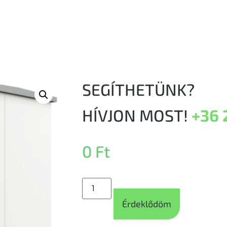
SEGÍTHETÜNK?
HÍVJON MOST!
+36 
0
Ft
Érdeklődöm