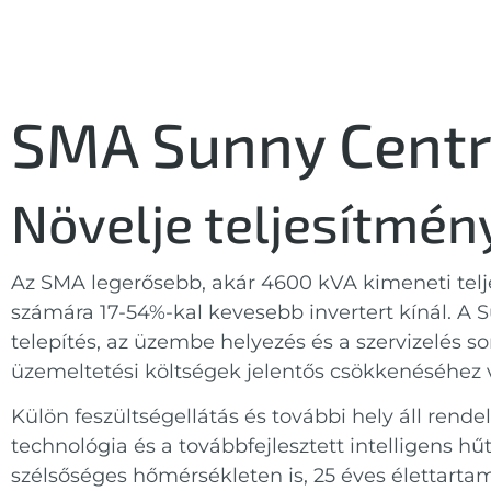
SMA Sunny Centr
Növelje teljesítmén
Az SMA legerősebb, akár 4600 kVA kimeneti tel
számára 17-54%-kal kevesebb invertert kínál. A S
telepítés, az üzembe helyezés és a szervizelés 
üzemeltetési költségek jelentős csökkenéséhez 
Külön feszültségellátás és további hely áll rend
technológia és a továbbfejlesztett intelligens h
szélsőséges hőmérsékleten is, 25 éves élettarta