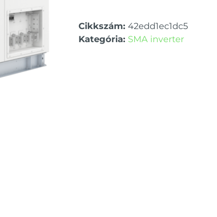
Cikkszám:
42edd1ec1dc5
Kategória:
SMA inverter