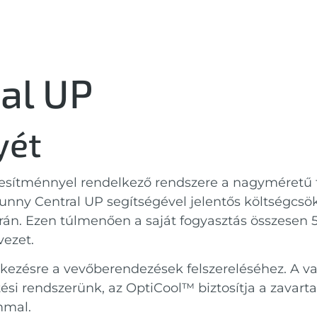
al UP
yét
jesítménnyel rendelkező rendszere a nagyméretű 
unny Central UP segítségével jelentős költségcsökk
során. Ezen túlmenően a saját fogyasztás összesen
vezet.
elkezésre a vevőberendezések felszereléséhez. A v
űtési rendszerünk, az OptiCool™ biztosítja a zava
mmal.