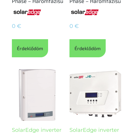
Phase – Háromfázisú
Phase – Háromfázisú
0
€
0
€
Érdeklődöm
Érdeklődöm
SolarEdge inverter
SolarEdge inverter