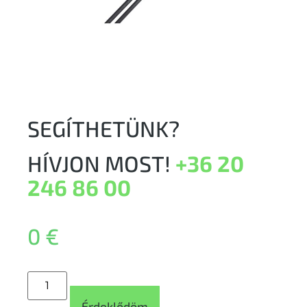
SEGÍTHETÜNK?
HÍVJON MOST!
+36 20
246 86 00
0
€
Érdeklődöm