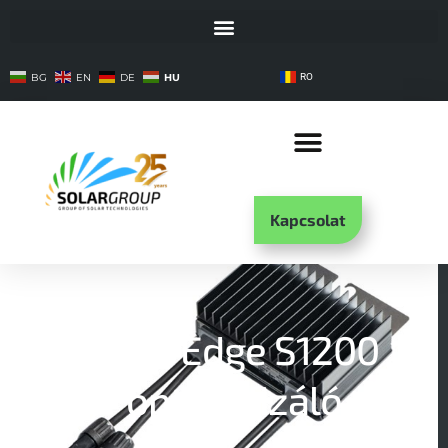
HU
BG
EN
DE
RO
Kapcsolat
SolarEdge S1200
optimalizáló