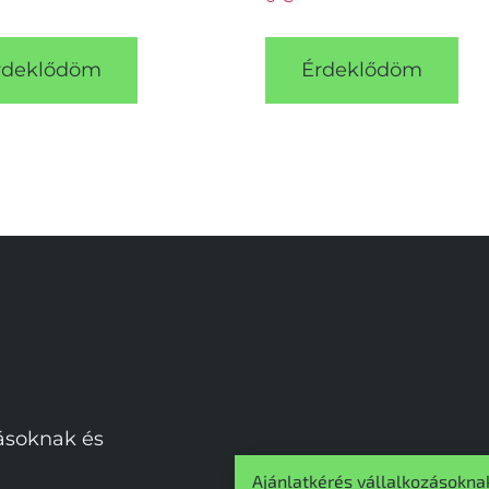
rdeklődöm
Érdeklődöm
zásoknak és
Ajánlatkérés vállalkozásokna