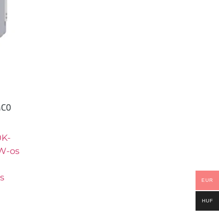
MC0
0K-
kW-os
és
EUR
HUF
.