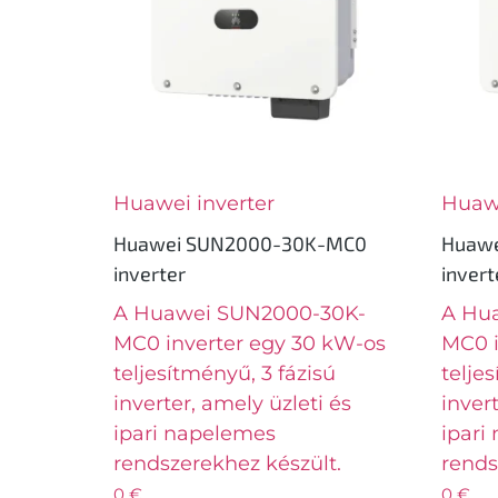
Huawei inverter
Huawe
Huawei SUN2000-30K-MC0
Huaw
inverter
invert
A Huawei SUN2000-30K-
A Hu
MC0 inverter egy 30 kW-os
MC0 i
teljesítményű, 3 fázisú
telje
inverter, amely üzleti és
inver
ipari napelemes
ipari
rendszerekhez készült.
rends
0
€
0
€