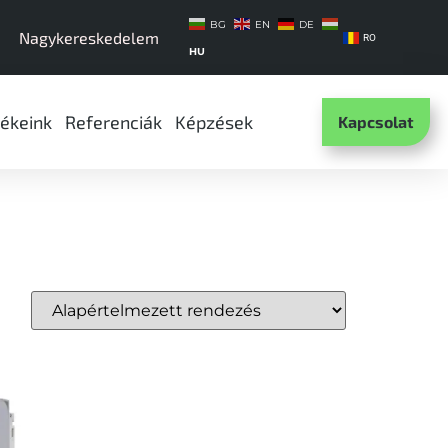
BG
EN
DE
Nagykereskedelem
RO
HU
ékeink
Referenciák
Képzések
Kapcsolat