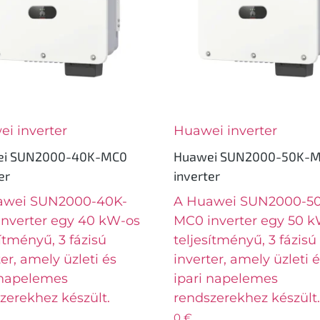
i inverter
Huawei inverter
ei SUN2000-40K-MC0
Huawei SUN2000-50K-
er
inverter
awei SUN2000-40K-
A Huawei SUN2000-5
nverter egy 40 kW-os
MC0 inverter egy 50 
sítményű, 3 fázisú
teljesítményű, 3 fázisú
ter, amely üzleti és
inverter, amely üzleti 
 napelemes
ipari napelemes
zerekhez készült.
rendszerekhez készült
0
€