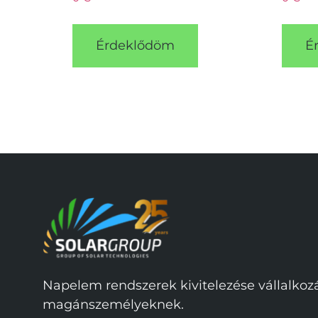
Érdeklődöm
É
Napelem rendszerek kivitelezése vállalko
magánszemélyeknek.