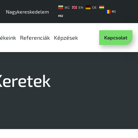
BG
EN
DE
Nagykereskedelem
RO
HU
ékeink
Referenciák
Képzések
Kapcsolat
Keretek