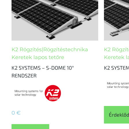
K2 Rögzítés|Rögzítéstechnika
K2 Rögzít
Keretek lapos tetőre
Keretek l
K2 SYSTEMS – S-DOME 10°
K2 SYSTEM
RENDSZER
0
€
Érdeklő