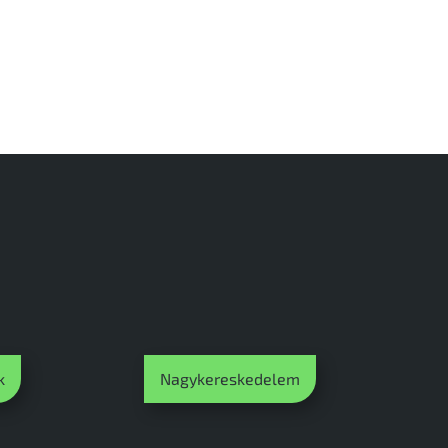
k
Nagykereskedelem