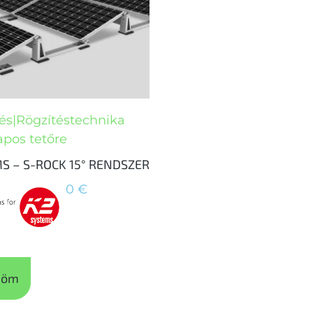
és|Rögzítéstechnika
apos tetőre
S – S-ROCK 15° RENDSZER
0
€
döm