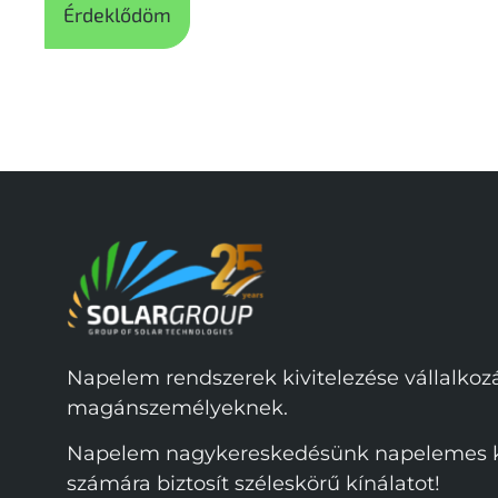
Érdeklődöm
Napelem rendszerek kivitelezése vállalko
magánszemélyeknek.
Napelem nagykereskedésünk napelemes ki
számára biztosít széleskörű kínálatot!