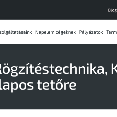
Blog
zolgáltatásaink
Napelem cégeknek
Pályázatok
Term
Rögzítéstechnika
,
lapos tetőre