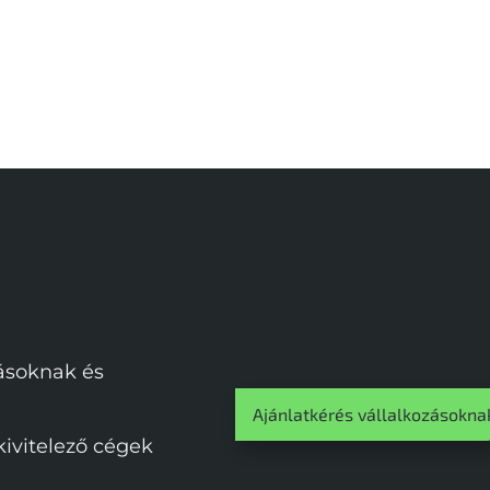
zásoknak és
Ajánlatkérés vállalkozásokna
vitelező cégek