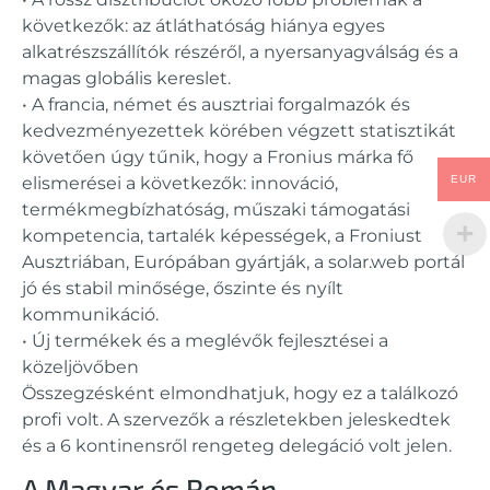
következők: az átláthatóság hiánya egyes
alkatrészszállítók részéről, a nyersanyagválság és a
magas globális kereslet.
• A francia, német és ausztriai forgalmazók és
kedvezményezettek körében végzett statisztikát
követően úgy tűnik, hogy a Fronius márka fő
EUR
elismerései a következők: innováció,
termékmegbízhatóság, műszaki támogatási
kompetencia, tartalék képességek, a Froniust
Ausztriában, Európában gyártják, a solar.web portál
jó és stabil minősége, őszinte és nyílt
kommunikáció.
• Új termékek és a meglévők fejlesztései a
közeljövőben
Összegzésként elmondhatjuk, hogy ez a találkozó
profi volt. A szervezők a részletekben jeleskedtek
és a 6 kontinensről rengeteg delegáció volt jelen.
A Magyar és Román