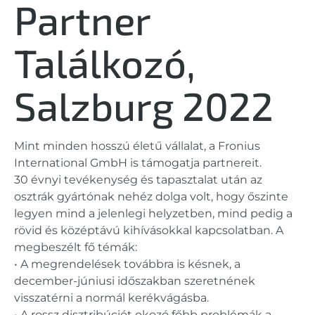
Partner
Találkozó,
Salzburg 2022
Mint minden hosszú életű vállalat, a Fronius
International GmbH is támogatja partnereit.
30 évnyi tevékenység és tapasztalat után az
osztrák gyártónak nehéz dolga volt, hogy őszinte
legyen mind a jelenlegi helyzetben, mind pedig a
rövid és középtávú kihívásokkal kapcsolatban. A
megbeszélt fő témák:
• A megrendelések továbbra is késnek, a
december-júniusi időszakban szeretnének
visszatérni a normál kerékvágásba.
• A rossz disztribúciót okozó főbb problémák a