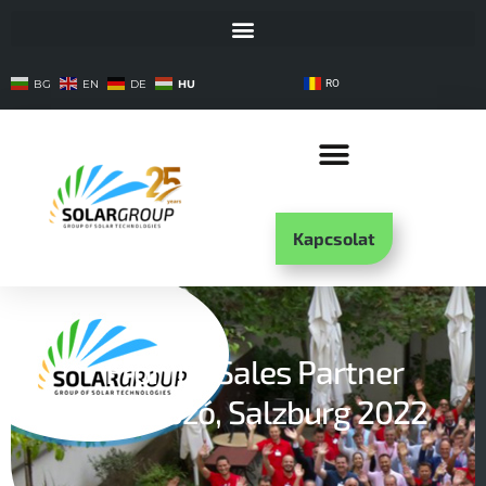
HU
BG
EN
DE
RO
Kapcsolat
Fronius Sales Partner
Találkozó, Salzburg 2022