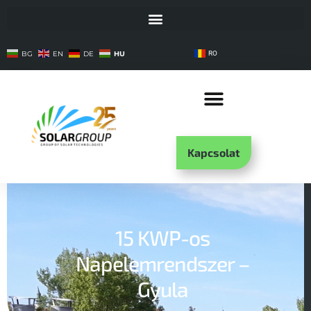
HU
BG
EN
DE
RO
Kapcsolat
15 KWP-os
Napelemrendszer –
Gyula