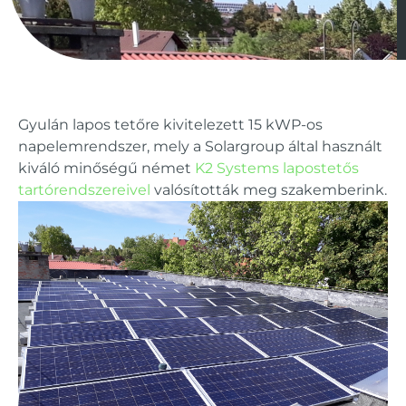
Gyulán lapos tetőre kivitelezett 15 kWP-os
napelemrendszer, mely a Solargroup által használt
kiváló minőségű német
K2 Systems lapostetős
tartórendszereivel
valósították meg szakemberink.