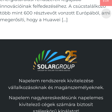
EUR
innovációinak felfedezéséhez. A csúcstalálkozó
több mint 600 résztvevőt vonzott Európából, ami
megerősíti, hogy a Huawei […]
Napelem rendszerek kivitelezése
vállalkozásoknak és magánszemélyeknek.
Napelem nagykereskedésünk napelemes
kivitelező cégek számára biztosít
széleskörű kínálatot!