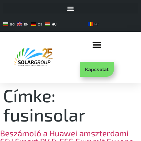
HU
BG
EN
DE
RO
Kapcsolat
Címke:
fusinsolar
Beszámoló a Huawei amszterdami