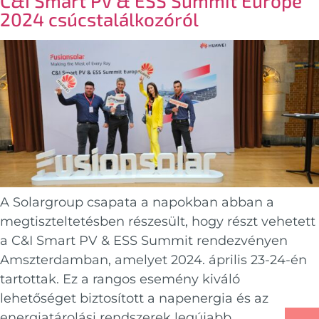
C&I Smart PV & ESS Summit Europe
2024 csúcstalálkozóról
A Solargroup csapata a napokban abban a
megtiszteltetésben részesült, hogy részt vehetett
a C&I Smart PV & ESS Summit rendezvényen
Amszterdamban, amelyet 2024. április 23-24-én
tartottak. Ez a rangos esemény kiváló
lehetőséget biztosított a napenergia és az
energiatárolási rendszerek legújabb