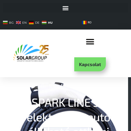
HU
BG
EN
DE
RO
Kapcsolat
SPARK LINE 32
elektromos autó