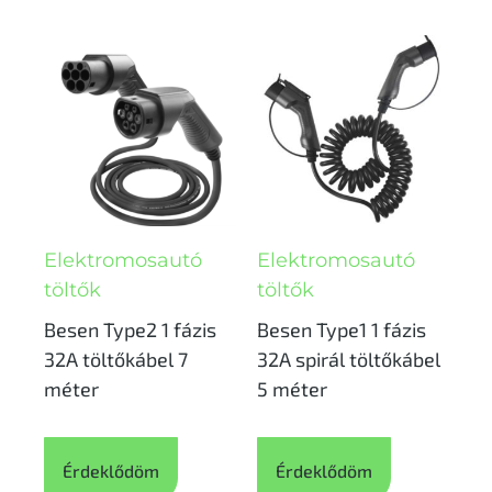
Elektromosautó
Elektromosautó
töltők
töltők
Besen Type2 1 fázis
Besen Type1 1 fázis
32A töltőkábel 7
32A spirál töltőkábel
méter
5 méter
Érdeklődöm
Érdeklődöm