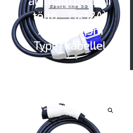
állítható otthoni
töltő – (1x32A)
7,4kW – 7,5m
Type1 kábellel