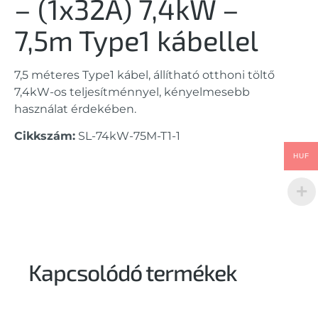
– (1x32A) 7,4kW –
7,5m Type1 kábellel
7,5 méteres Type1 kábel, állítható otthoni töltő
7,4kW-os teljesítménnyel, kényelmesebb
használat érdekében.
Cikkszám:
SL-74kW-75M-T1-1
HUF
Kapcsolódó termékek