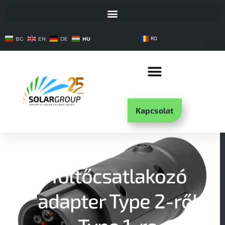
HU
BG
EN
DE
RO
Kapcsolat
Töltőcsatlakozó
adapter Type 2-ről