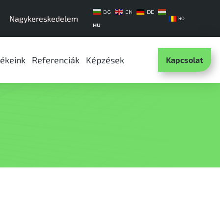
BG
EN
DE
Nagykereskedelem
RO
HU
ékeink
Referenciák
Képzések
Kapcsolat