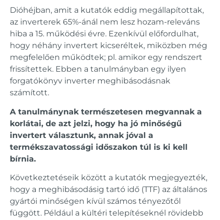
Dióhéjban, amit a kutatók eddig megállapítottak,
az inverterek 65%-ánál nem lesz hozam-releváns
hiba a 15. működési évre. Ezenkívül előfordulhat,
hogy néhány invertert kicseréltek, miközben még
megfelelően működtek; pl. amikor egy rendszert
frissítettek. Ebben a tanulmányban egy ilyen
forgatókönyv inverter meghibásodásnak
számított.
A tanulmánynak természetesen megvannak a
korlátai, de azt jelzi, hogy ha jó minőségű
invertert választunk, annak jóval a
termékszavatossági időszakon túl is ki kell
bírnia.
Következtetéseik között a kutatók megjegyezték,
hogy a meghibásodásig tartó idő (TTF) az általános
gyártói minőségen kívül számos tényezőtől
függött. Például a kültéri telepítéseknél rövidebb