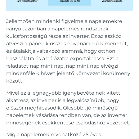
Jellemzően mindenki figyelme a napelemekre
irányul, azonban a napelemes rendszerek
kulcsfontosságú része az inverter. Ez az eszköz
átveszi a panelek összes egyenáramú kimenetét,
és átalakítja váltakozó árammá, hogy otthoni
használatra és a hálózatra exportálhassa. Ezt a
feladatot nap mint nap, nap mint nap elvégzi
mindenféle kihívást jelentő környezeti körülmény
között.
Mivel ez a legnagyobb igénybevételnek kitett
alkatrész, az inverter is a legvalószínűbb, hogy
először meghibásodik. Olcsóbb , jó minőségű
napelemek vásárlása rendben van, de az inverter
minőségének csökkentése csalódáshoz vezethet.
Míg a napelemekre vonatkozó 25 éves