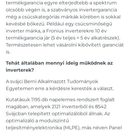
termékgarancia egyre elterjedtebb a spektrum
olcsóbb végén is, a szabványos invertergarancia
még a csúcskategóriás márkák körében is sokkal
kevésbé bőkezű. Például egy csúcsminőségű
inverter márka, a Fronius inverterekre 10 év
termékgarancia jár (5 év teljes + 5 év alkatrészek).
Természetesen lehet vásárolni kibővített garanciát
is.
Tehát általában mennyi ideig működnek az
inverterek?
A svájci Berni Alkalmazott Tudományok
Egyetemen erre a kérdésre keresték a választ.
Kutatásuk 1195 db napelemes rendszert foglalt
magában, amelyek 2121 inverterből és 8542
Svájcban telepített optimalizálóból állnak. Az
optimalizáló a modulszintű
teljesítményelektronika (MLPE), más néven Panel