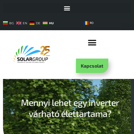
HU
BG
EN
DE
RO
Kapcsolat
Mennyi lehet egy inverter
várható élettartama?